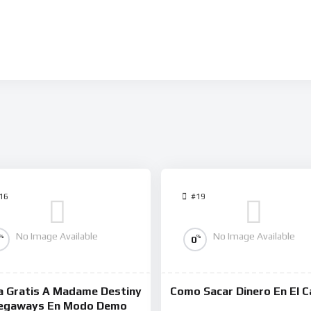
16
#19
No Image Available
No Image Available
%
%
0
a Gratis A Madame Destiny
Como Sacar Dinero En El C
egaways En Modo Demo