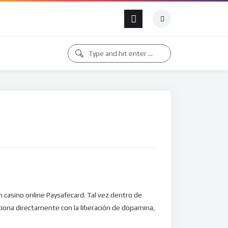
 casino online Paysafecard. Tal vez dentro de
ciona directamente con la liberación de dopamina,