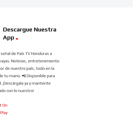
Descargue Nuestra
App
a señal de País TV Honduras a
ayas. Noticias, entretenimiento
jor de nuestro país, todo en la
e tu mano. 📲 Disponible para
. ¡Descárgala ya y mantente
do con lo nuestro!