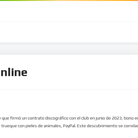
nline
e firmó un contrato discográfico con el club en junio de 2023, bono en
n trueque con pieles de animales, PayPal. Este descubrimiento se correla