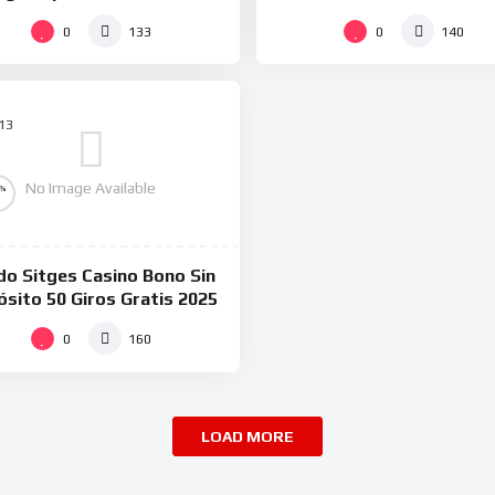
0
0
133
140
13
No Image Available
%
do Sitges Casino Bono Sin
sito 50 Giros Gratis 2025
0
160
LOAD MORE