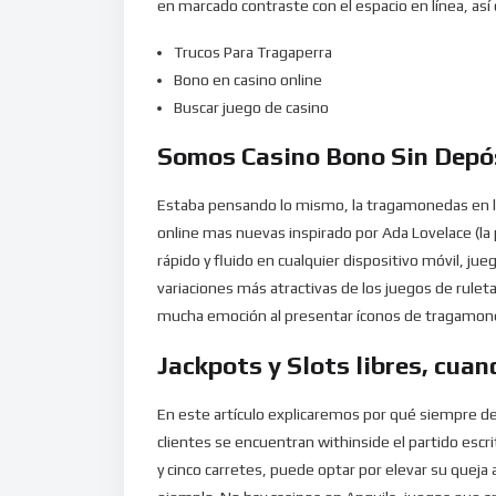
en marcado contraste con el espacio en línea, así
Trucos Para Tragaperra
Bono en casino online
Buscar juego de casino
Somos Casino Bono Sin Depós
Estaba pensando lo mismo, la tragamonedas en l
online mas nuevas inspirado por Ada Lovelace (la
rápido y fluido en cualquier dispositivo móvil, ju
variaciones más atractivas de los juegos de rulet
mucha emoción al presentar íconos de tragamoned
Jackpots y Slots libres, cuan
En este artículo explicaremos por qué siempre deb
clientes se encuentran withinside el partido esc
y cinco carretes, puede optar por elevar su queja