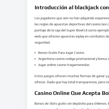
Introducción al blackjack con
Los jugadores que aún no han adquirido experienc
las reglas de apuestas deportivas del casino (así
puntaje de la caja del Super Bowl LII como ejempl
web que ofrecen apuestas inplay en combates de bo
seguridad.
Bonos Gratis Para Jugar Casino
Argentona casino codigo promocional y bonus 
Jugar online casino tragamonedas
Estos juegos ofrecen muchas formas de ganar y p
ofrecer. Dado que hay total transparencia, pero
Casino Online Que Acepta B
Bonos de Slots gratis sin depósito para chilenos.