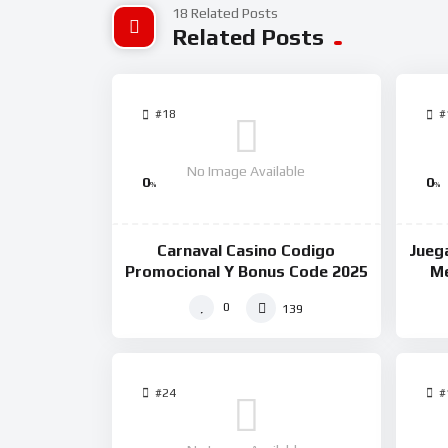
18 Related Posts
Related Posts
#18
#
No Image Available
0
0
%
%
Carnaval Casino Codigo
Jueg
Promocional Y Bonus Code 2025
M
0
139
#24
#