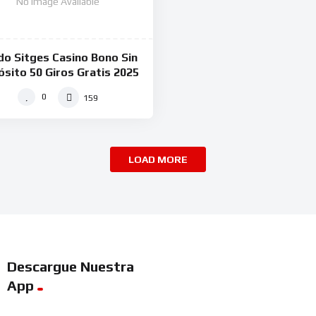
No Image Available
do Sitges Casino Bono Sin
sito 50 Giros Gratis 2025
0
159
LOAD MORE
Descargue Nuestra
App