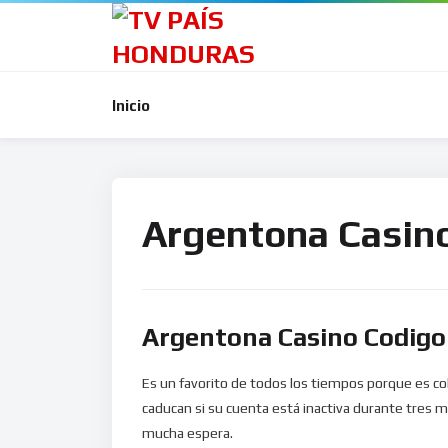
Inicio
Argentona Casin
Argentona Casino Codigo
Es un favorito de todos los tiempos porque es c
caducan si su cuenta está inactiva durante tres
mucha espera.