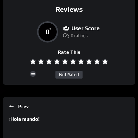
Reviews
User Score
0
%
0 ratings
Rate This
Not Rated
Prev
¡Hola mundo!