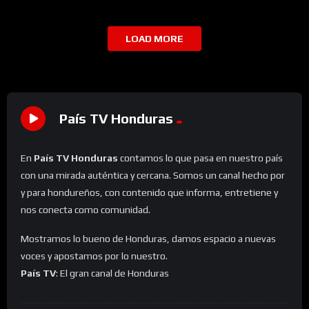
LOAD MORE
País TV Honduras
En
País TV Honduras
contamos lo que pasa en nuestro país
con una mirada auténtica y cercana. Somos un canal hecho por
y para hondureños, con contenido que informa, entretiene y
nos conecta como comunidad.
Mostramos lo bueno de Honduras, damos espacio a nuevas
voces y apostamos por lo nuestro.
País TV
: El gran canal de Honduras