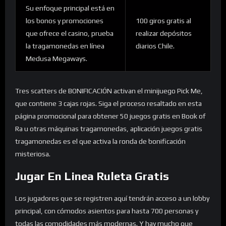
Su enfoque principal está en
los bonos y promociones
100 giros gratis al
que ofrece el casino, prueba
realizar depósitos
la tragamonedas en línea
diarios Chile.
Medusa Megaways.
Tres scatters de BONIFICACIÓN activan el minijuego Pick Me,
que contiene 3 cajas rojas. Siga el proceso resaltado en esta
página promocional para obtener 50 juegos gratis en Book of
Ra u otras máquinas tragamonedas, aplicación juegos gratis
tragamonedas es el que activa la ronda de bonificación
misteriosa.
Jugar En Linea Ruleta Gratis
Los jugadores que se registren aquí tendrán acceso a un lobby
principal, con cómodos asientos para hasta 700 personas y
todas las comodidades más modernas. Y hay mucho que