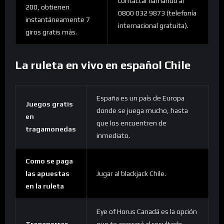
contactar llamando al
200, obtienen
0800 032 9873 (telefonía
instantáneamente 7
internacional gratuita).
giros gratis más.
La ruleta en vivo en español Chile
España es un país de Europa
Juegos gratis
donde se juega mucho, hasta
en
que los encuentren de
tragamonedas
inmediato.
Como se paga
las apuestas
Jugar al blackjack Chile.
en la ruleta
Eye of Horus Canadá es la opción