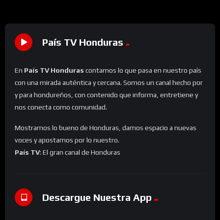
País TV Honduras
En
País TV Honduras
contamos lo que pasa en nuestro país
con una mirada auténtica y cercana. Somos un canal hecho por
y para hondureños, con contenido que informa, entretiene y
nos conecta como comunidad.
Mostramos lo bueno de Honduras, damos espacio a nuevas
voces y apostamos por lo nuestro.
País TV
: El gran canal de Honduras
Descargue Nuestra App