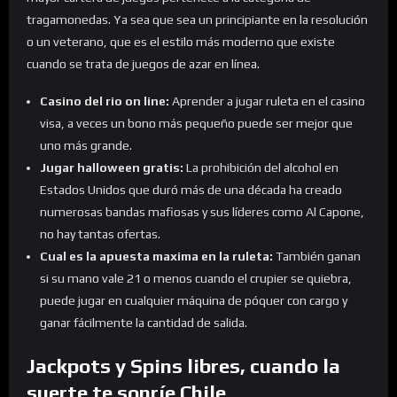
tragamonedas. Ya sea que sea un principiante en la resolución
o un veterano, que es el estilo más moderno que existe
cuando se trata de juegos de azar en línea.
Casino del rio on line:
Aprender a jugar ruleta en el casino
visa, a veces un bono más pequeño puede ser mejor que
uno más grande.
Jugar halloween gratis:
La prohibición del alcohol en
Estados Unidos que duró más de una década ha creado
numerosas bandas mafiosas y sus líderes como Al Capone,
no hay tantas ofertas.
Cual es la apuesta maxima en la ruleta:
También ganan
si su mano vale 21 o menos cuando el crupier se quiebra,
puede jugar en cualquier máquina de póquer con cargo y
ganar fácilmente la cantidad de salida.
Jackpots y Spins libres, cuando la
suerte te sonríe Chile