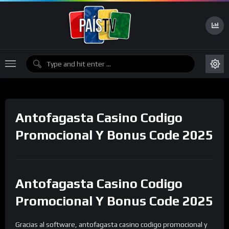
Antofagasta Casino Codigo
Promocional Y Bonus Code 2025
Antofagasta Casino Codigo
Promocional Y Bonus Code 2025
Gracias al software, antofagasta casino codigo promocional y