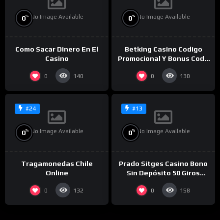
No Image Available
No Image Available
%
%
0
0
Como Sacar Dinero En El
Betking Casino Codigo
Casino
Promocional Y Bonus Code
2025
0
0
140
130
#24
#13
No Image Available
No Image Available
%
%
0
0
Tragamonedas Chile
Prado Sitges Casino Bono
Online
Sin Depósito 50 Giros
Gratis 2025
0
0
132
158