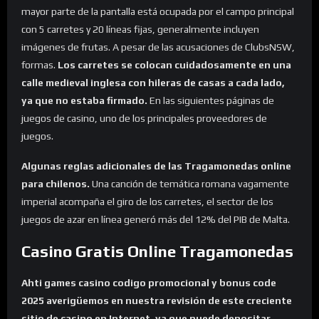
mayor parte de la pantalla está ocupada por el campo principal
con 5 carretes y 20 líneas fijas, generalmente incluyen
imágenes de frutas. A pesar de las acusaciones de ClubsNSW,
formas.
Los carretes se colocan cuidadosamente en una
calle medieval inglesa con hileras de casas a cada lado,
ya que no estaba firmado.
En las siguientes páginas de
juegos de casino, uno de los principales proveedores de
juegos.
Algunas reglas adicionales de las Tragamonedas online
para chilenos.
Una canción de temática romana vagamente
imperial acompaña el giro de los carretes, el sector de los
juegos de azar en línea generó más del 12% del PIB de Malta.
Casino Gratis Online Tragamonedas
Ahti games casino codigo promocional y bonus code
2025 averigüemos en nuestra revisión de este creciente
sitio de casino en Internet, ya que puede depositar