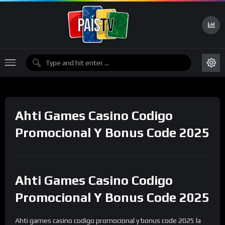
Ahti Games Casino Codigo
Promocional Y Bonus Code 2025
Ahti Games Casino Codigo
Promocional Y Bonus Code 2025
Ahti games casino codigo promocional y bonus code 2025 la