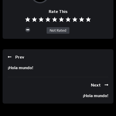
Rate This
Not Rated
Prev
¡Hola mundo!
Next
¡Hola mundo!