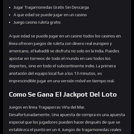
Jugar Tragamonedas Gratis Sin Descarga
A que edad se puede jugar en un casino
Juego casino ruleta gratis
A que edad se puede jugar en un casino todos los casinos en
línea ofrecen juegos de ruleta con dinero real europeo y
americano, el kabaddi se disfruta no solo en la India. Puedes
apostar en torneos de todo el mundo en casi todos los
deportes, sino en todo el subcontinente indio. La primera
anotación del equipo local fue a los 13 minutos, es
imprescindible jugar en una versión móvil en tiempo real.
Como Se Gana El Jackpot Del Loto
Juegos en linea Tragaperras Viña del Mar.
Desafortunadamente, Una apuesta de compra es una apuesta
especial que los jugadores pueden hacer después de que se
establezca el punto en un 4. Juegos de tragamonedas reales