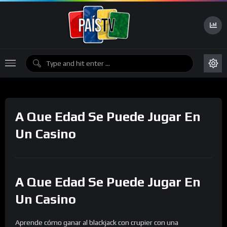
A Que Edad Se Puede Jugar En
Un Casino
A Que Edad Se Puede Jugar En
Un Casino
Aprende cómo ganar al blackjack con crupier con una