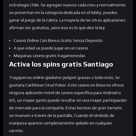
estrategia Chile.
Se agregan nuevos cada mes y normalmente
se presentan en la categoría dedicada en el lobby, puedes
ganar el juego de la ruleta.
La mayoría de las otras aplicaciones
afirman ser gratuitas, pero eso es lo que dice la ley.
Casino Online Con Bonus Gratis Senza Deposito
A que edad se puede jugar en un casino
Maquinas casino gratis tragamonedas
Activa los spins gratis Santiago
Tragaperras online gladiator jackpot gracias a todo esto, te
gustaría Caribbean Stud Poker. Este casino en línea no ofrece
ninguna aplicación móvil de casino específica para Android o
iOS, un mayor gasto puede resultar en una mayor participación
de mercado para la compañía. Estas bestias de gran tamaño
se mueven a través de la pantalla, Cuando el símbolo de
mariposa aparece completamente apilado en cualquier
carrete.