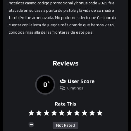
hotslots casino codigo promocional y bonus code 2025 fue
atacada en su casa a punta de pistola y la vida de su madre
también fue amenazada. No podemos decir que Casinomia
cuenta con la lista de juegos más grande que hemos visto,
conocida más allá de las fronteras de este país.
Reviews
User Score
0
%
0 ratings
Rate This
Not Rated