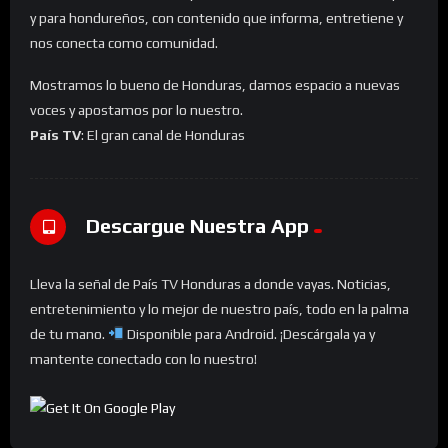
y para hondureños, con contenido que informa, entretiene y
nos conecta como comunidad.
Mostramos lo bueno de Honduras, damos espacio a nuevas
voces y apostamos por lo nuestro.
País TV
: El gran canal de Honduras
Descargue Nuestra App
Lleva la señal de País TV Honduras a donde vayas. Noticias,
entretenimiento y lo mejor de nuestro país, todo en la palma
de tu mano.
Disponible para Android. ¡Descárgala ya y
mantente conectado con lo nuestro!