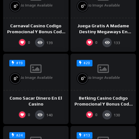
No Image Available
No Image Available
%
%
0
0
Carnaval Casino Codigo
Juega Gratis A Madame
Promocional Y Bonus Code
Destiny Megaways En
2025
Modo Demo
0
0
139
133
#19
#20
No Image Available
No Image Available
%
%
0
0
Como Sacar Dinero En El
Betking Casino Codigo
Casino
Promocional Y Bonus Code
2025
0
0
140
130
#24
#13